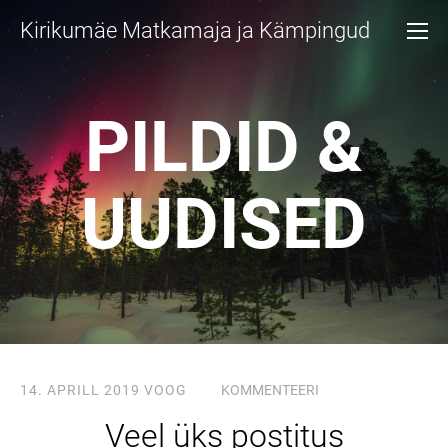
Kirikumäe Matkamaja ja Kämpingud
PILDID &
UUDISED
14. APRILL 2019
VOOG
KOMMENTEERI
Veel üks postitus